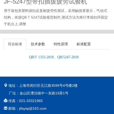
JF-5247型带扣插拔疲劳试验机
用于箱包类塑料插扣反复耐疲劳性测试，采用触摸屏显示，气动式
结构，依据QB T 5247试验规范制作,测试方法为将行李箱扣环固定
于机台上,调整
符合标准
技术参数
特性原理
标准配置
QB/T 1333-2018
、
QB/5247-2018
地址：上海市闵行区元江路3599号4号楼2楼
厂址：金山区漕泾镇中一东路19弄1号
传真：021-33321965
邮箱：jifayiqi@163.com