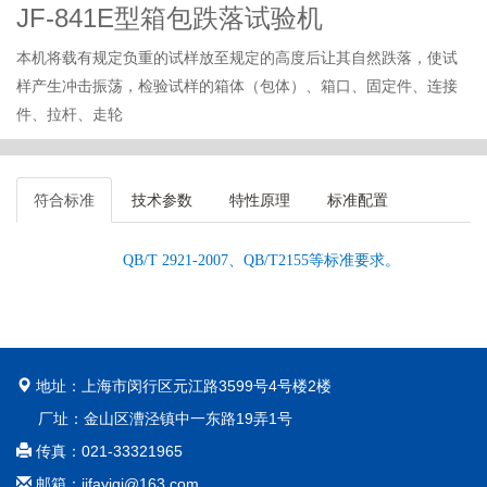
JF-841E型箱包跌落试验机
本机将载有规定负重的试样放至规定的高度后让其自然跌落，使试
样产生冲击振荡，检验试样的箱体（包体）、箱口、固定件、连接
件、拉杆、走轮
符合标准
技术参数
特性原理
标准配置
QB/T 2921-2007、QB/T2155等标准要求。
地址：上海市闵行区元江路3599号4号楼2楼
厂址：金山区漕泾镇中一东路19弄1号
传真：021-33321965
邮箱：jifayiqi@163.com